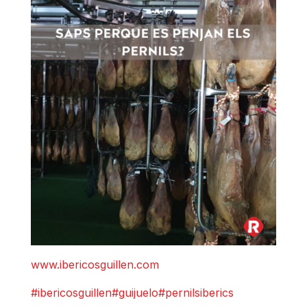
www.ibericosguillen.com
#ibericosguillen
#guijuelo
#pernilsiberics