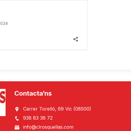
Contacta’ns
Carrer Torelló, 69 Vic (08500)
938 83 36 72
info@clrosquellas.com