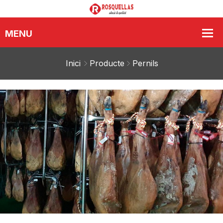
Inici
Producte
Pernils